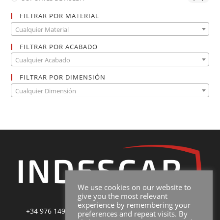
FILTRAR POR MATERIAL
Cualquier Material
FILTRAR POR ACABADO
Cualquier Acabado
FILTRAR POR DIMENSIÓN
Cualquier Dimensión
We use cookies on our website to
give you the most relevant
experience by remembering your
+34 976 149 228
|
sales@indescar.com
|
Poltica de
preferences and repeat visits. By