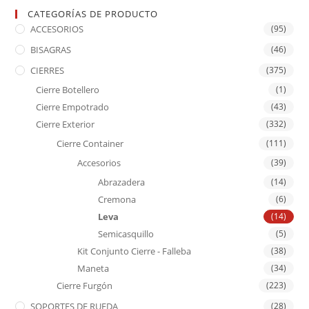
CATEGORÍAS DE PRODUCTO
ACCESORIOS
(95)
BISAGRAS
(46)
CIERRES
(375)
Cierre Botellero
(1)
Cierre Empotrado
(43)
Cierre Exterior
(332)
Cierre Container
(111)
Accesorios
(39)
Abrazadera
(14)
Cremona
(6)
Leva
(14)
Semicasquillo
(5)
Kit Conjunto Cierre - Falleba
(38)
Maneta
(34)
Cierre Furgón
(223)
SOPORTES DE RUEDA
(28)