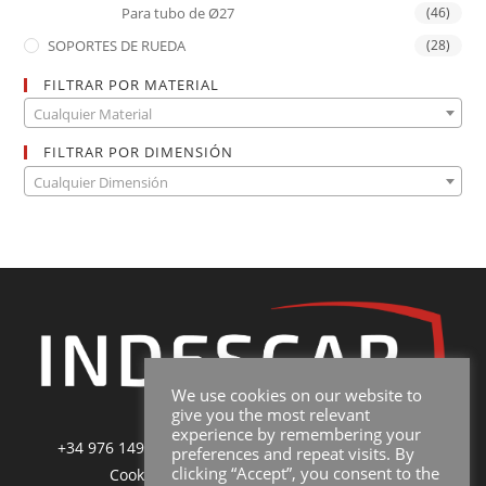
Para tubo de Ø27
(46)
SOPORTES DE RUEDA
(28)
FILTRAR POR MATERIAL
Cualquier Material
FILTRAR POR DIMENSIÓN
Cualquier Dimensión
We use cookies on our website to
give you the most relevant
experience by remembering your
+34 976 149 228
|
sales@indescar.com
|
Poltica de
preferences and repeat visits. By
clicking “Accept”, you consent to the
Cookies
|
Poltica de Privacidad y Uso