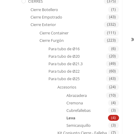
CIERRES
(375)
Cierre Botellero
(1)
Cierre Empotrado
(43)
Cierre Exterior
(332)
Cierre Container
(111)
3
Cierre Furgón
(223)
Para tubo de Ø16
(6)
Para tubo de Ø20
(20)
Para tubo de Ø21.3
(49)
Para tubo de Ø22
(60)
Para tubo de Ø25
(43)
Accesorios
(24)
Abrazadera
(10)
Cremona
(4)
Cubrefallebas
(3)
Leva
(4)
Semicasquillo
(3)
Kit Conjunto Cierre - Falleba
(7)