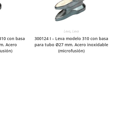
Leva
,
Leva
310 con basa
300124 I – Leva modelo 310 con basa
m. Acero
para tubo Ø27 mm. Acero inoxidable
fusión)
(microfusión)