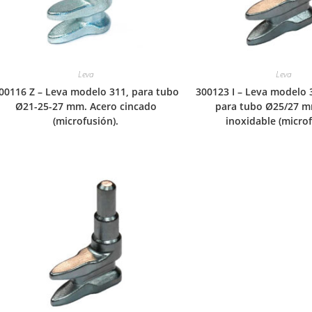
Leva
Leva
00116 Z – Leva modelo 311, para tubo
300123 I – Leva modelo 
Ø21-25-27 mm. Acero cincado
para tubo Ø25/27 m
(microfusión).
inoxidable (micro