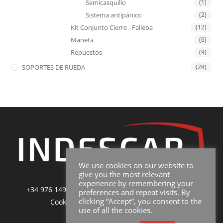
Semicasquillo
(1)
Sistema antipánico
(2)
Kit Conjunto Cierre - Falleba
(12)
Maneta
(6)
Repuestos
(9)
SOPORTES DE RUEDA
(28)
We use cookies on our website to
give you the most relevant
experience by remembering your
+34 976 149 228
|
sales@indescar.com
|
Poltica de
preferences and repeat visits. By
clicking “Accept”, you consent to the
Cookies
|
Poltica de Privacidad y Uso
use of all the cookies.