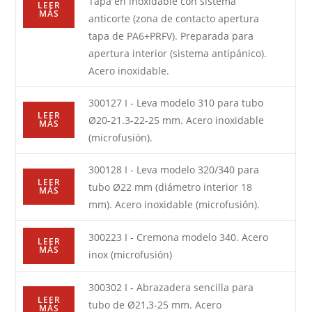
Tapa en inoxidable con sistema
LEER
MÁS
anticorte (zona de contacto apertura
tapa de PA6+PRFV). Preparada para
apertura interior (sistema antipánico).
Acero inoxidable.
300127 I - Leva modelo 310 para tubo
LEER
Ø20-21.3-22-25 mm. Acero inoxidable
MÁS
(microfusión).
300128 I - Leva modelo 320/340 para
LEER
tubo Ø22 mm (diámetro interior 18
MÁS
mm). Acero inoxidable (microfusión).
300223 I - Cremona modelo 340. Acero
LEER
MÁS
inox (microfusión)
300302 I - Abrazadera sencilla para
LEER
tubo de Ø21,3-25 mm. Acero
MÁS