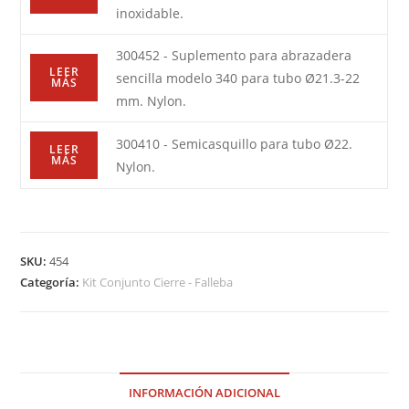
inoxidable.
300452 - Suplemento para abrazadera
LEER
sencilla modelo 340 para tubo Ø21.3-22
MÁS
mm. Nylon.
300410 - Semicasquillo para tubo Ø22.
LEER
MÁS
Nylon.
SKU:
454
Categoría:
Kit Conjunto Cierre - Falleba
INFORMACIÓN ADICIONAL