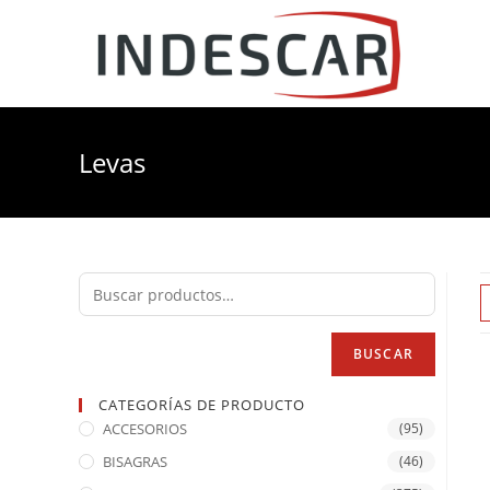
Levas
BUSCAR
CATEGORÍAS DE PRODUCTO
ACCESORIOS
(95)
BISAGRAS
(46)