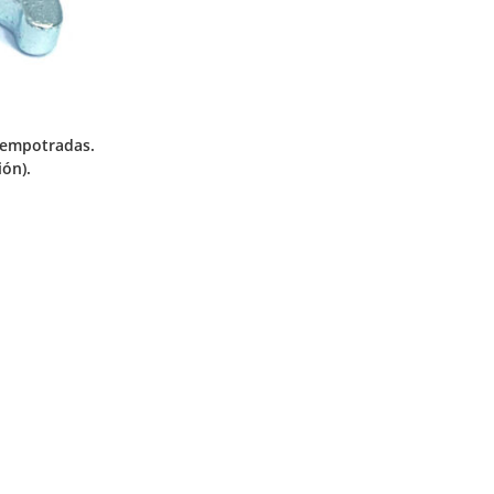
 empotradas.
ión).