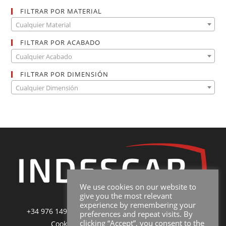
FILTRAR POR MATERIAL
Cualquier Material
FILTRAR POR ACABADO
Cualquier Acabado
FILTRAR POR DIMENSIÓN
Cualquier Dimensión
We use cookies on our website to
give you the most relevant
experience by remembering your
+34 976 149 228
|
sales@indescar.com
|
Poltica de
preferences and repeat visits. By
clicking “Accept”, you consent to the
Cookies
|
Poltica de Privacidad y Uso